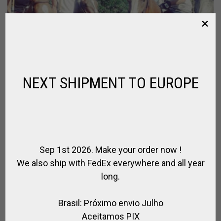
NEXT SHIPMENT TO EUROPE
Sep 1st 2026. Make your order now !
We also ship with FedEx everywhere and all year
long.
DIA DE POLO PARA JOGADORES DE POLO
@BUENOS AIRES
Brasil: Próximo envio Julho
,
DIAS DE POLO - SEMANAS - CLÍNICAS
VIAGEM E TREINAMENTO
Aceitamos PIX