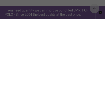
If you need quantity we can improve our offer! SPIRIT OF
POLO - Since 2004 the best quality at the best price.
Spirit of Polo ©2015 / Spirit of Jumping ©2019 - Power by
www.idcomunicacion.com.ar