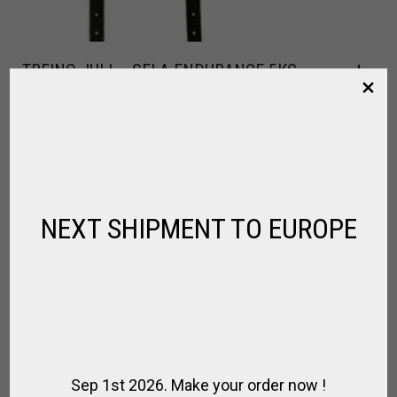
TREINO JULI – SELA ENDURANCE 5KG.
,
,
,
,
CAVALO
PARA MONTAR
SELA / HIPISMO
SELA ESPECIAL
SPIRIT OF
JUMPING
R$
3.185,00
NEXT SHIPMENT TO EUROPE
Sep 1st 2026. Make your order now !