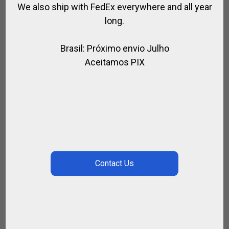
We also ship with FedEx everywhere and all year
long.
Brasil: Próximo envio Julho
Aceitamos PIX
FENDERS ENDURANCE
,
,
,
,
CAVALO
PARA MONTAR
SELA / HIPISMO
SELA ESPECIAL
SPIRIT OF
JUMPING