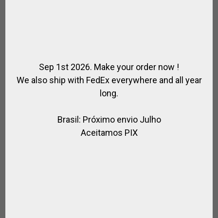
BOLSA PARA BOTAS DE CORDURA
Sep 1st 2026. Make your order now !
,
,
,
,
BOLSAS POLO
BOTAS DE EQUITAÇÃO
BOTAS POLO
CAVALEIRO
We also ship with FedEx everywhere and all year
,
PARA JOGADOR
PARA MONTAR
long.
R$
442,00
Brasil: Próximo envio Julho
Aceitamos PIX