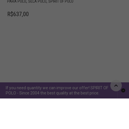
,
,
PARA PÓLO
SELA POLO
SPIRIT OF POLO
R$
637,00
If you need quantity we can improve our offer! SPIRIT OF
POLO - Since 2004 the best quality at the best price.