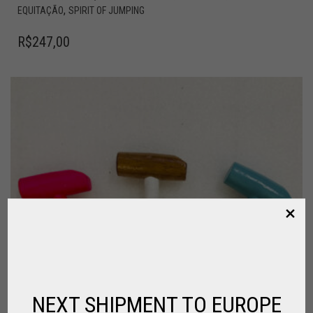
,
EQUITAÇÃO
SPIRIT OF JUMPING
R$
247,00
NEXT SHIPMENT TO EUROPE