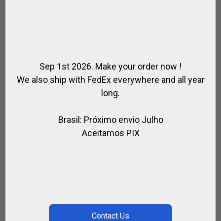
Sep 1st 2026. Make your order now !
We also ship with FedEx everywhere and all year
long.
Brasil: Próximo envio Julho
MINI MINI TACOS – 22CM
Aceitamos PIX
,
,
,
,
CRIANÇAS
MARCAS
MARRETAS DE POLO
PARA JOGADOR
PARA
,
,
PÓLO
PRESENTES
SPIRIT OF POLO
R$
182,00