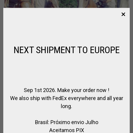
NEXT SHIPMENT TO EUROPE
Sep 1st 2026. Make your order now !
We also ship with FedEx everywhere and all year
long.
DIA DE POLO PARA POLISTAS @BUENOS
AIRES
Brasil: Próximo envio Julho
,
DÍAS DE POLO - SEMANAS - CLÍNICAS
TURISMO Y ENTRENAMIENTO
Aceitamos PIX