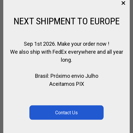
,
MARRETAS DE POLO
PARA JOGADOR
R$
377,00
NEXT SHIPMENT TO EUROPE
SEARCH
Sep 1st 2026. Make your order now !
We also ship with FedEx everywhere and all year
long.
Brasil: Próximo envio Julho
PESQUISAR
Aceitamos PIX
CATEGORIES
Selecione uma categoria