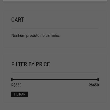
CART
Nenhum produto no carrinho.
FILTER BY PRICE
Preço
Preço
R$580
Preço:
—
R$650
mínimo
máximo
FILTRAR