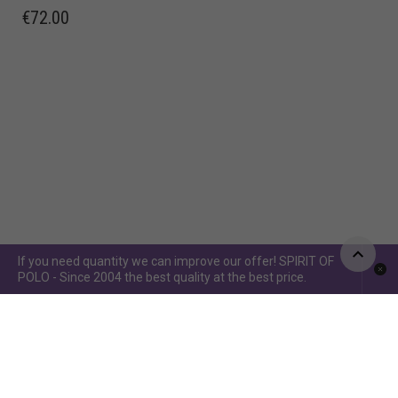
€
72.00
If you need quantity we can improve our offer! SPIRIT OF
POLO - Since 2004 the best quality at the best price.