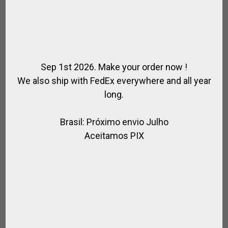
FENDERS ENDURANCE
,
,
,
CABALLO
EQUITACION
MONTURA DE EQUITACIÓN
MONTURA
Sep 1st 2026. Make your order now !
,
ESPECIAL
SPIRIT OF JUMPING
We also ship with FedEx everywhere and all year
long.
€
58.00
Brasil: Próximo envio Julho
Aceitamos PIX