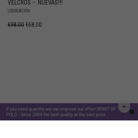
VELCROS – NUEVAS!!!
LIQUIDACIÓN
€
98.00
€
68.00
If you need quantity we can improve our offer! SPIRIT OF
POLO - Since 2004 the best quality at the best price.