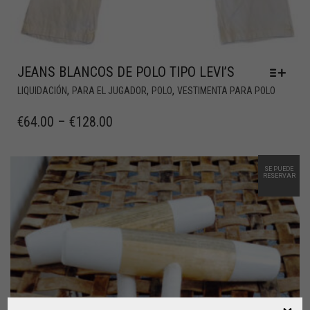
JEANS BLANCOS DE POLO TIPO LEVI’S
,
,
,
LIQUIDACIÓN
PARA EL JUGADOR
POLO
VESTIMENTA PARA POLO
€
64.00
–
€
128.00
SE PUEDE
RESERVAR