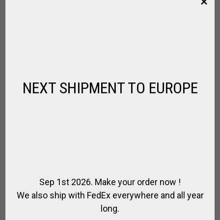
NEXT SHIPMENT TO EUROPE
TACO DE ENTRENAMIENTO, ARENA,
Sep 1st 2026. Make your order now !
PICADERO POLO
We also ship with FedEx everywhere and all year
LIQUIDACIÓN
long.