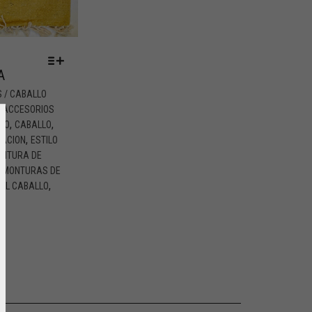
A
 / CABALLO
,
ACCESORIOS
,
,
LO
CABALLO
,
TACION
ESTILO
NTURA DE
,
MONTURAS DE
,
EL CABALLO