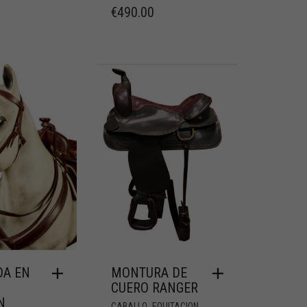
€
490.00
DA EN
MONTURA DE
CUERO RANGER
N
,
,
CABALLO
EQUITACION