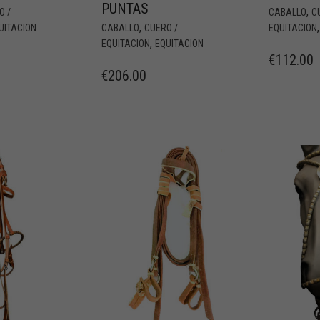
PUNTAS
,
O /
CABALLO
C
,
UITACION
CABALLO
CUERO /
EQUITACION
,
EQUITACION
EQUITACION
€
112.00
€
206.00