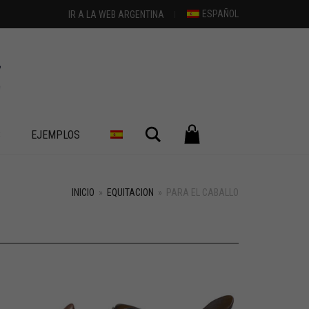
ESPAÑOL
IR A LA WEB ARGENTINA
Buscar
S
EJEMPLOS
INICIO
»
EQUITACION
»
PARA EL CABALLO