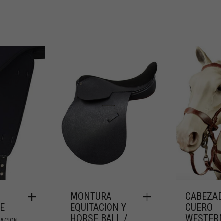
MONTURA
CABEZA
E
EQUITACION Y
CUERO
HORSE BALL /
WESTER
,
TACION