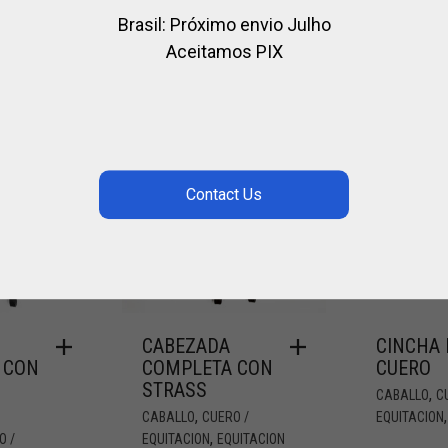
Brasil: Próximo envio Julho
Aceitamos PIX
CABEZADA
CINCHA 
 CON
COMPLETA CON
CUERO
STRASS
,
CABALLO
C
,
CABALLO
CUERO /
EQUITACION
,
O /
EQUITACION
EQUITACION