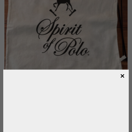
BOLSA EN TELA PARA CASCOS POLO
EQUITACION
,
,
,
BOLSOS DE POLO
CASCO DE EQUITACIÓN
CASCO DE POLO
,
,
,
,
,
EQUITACION
JINETE
MARCAS
PARA EL JUGADOR
POLO
SPIRIT OF