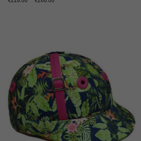
€
228.00
–
€
266.00