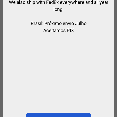
We also ship with FedEx everywhere and all year
long.
Brasil: Próximo envio Julho
Aceitamos PIX
BOLSA DE LONA Y CUERO PARA CASCOS
,
,
,
BOLSOS DE POLO
CASCO DE EQUITACIÓN
CASCO DE POLO
,
,
,
,
EQUITACION
JINETE
MARCAS
PARA EL JUGADOR
SPIRIT OF
,
JUMPING
SPIRIT OF POLO
€
58.00