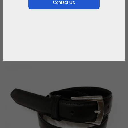
,
,
REGALOS
SPIRIT OF POLO
VESTIMENTA
€
495.00