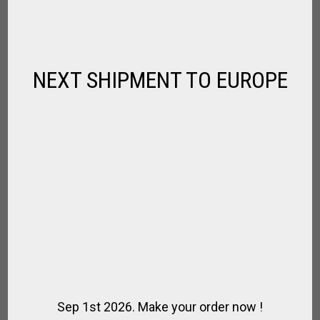
NEXT SHIPMENT TO EUROPE
MINI TACOS PARA BEBE – 14¨
,
,
,
,
,
MARCAS
NIÑOS
PARA EL JUGADOR
POLO
REGALOS
SPIRIT OF
,
POLO
TACOS DE POLO
€
38.00
Sep 1st 2026. Make your order now !