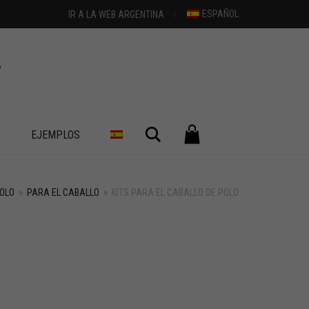
ESPAÑOL
IR A LA WEB ARGENTINA
Buscar
S
EJEMPLOS
OLO
»
PARA EL CABALLO
»
KITS PARA EL CABALLO DE POLO