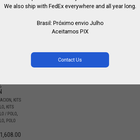
We also ship with FedEx everywhere and all year long.
Brasil: Próximo envio Julho
Aceitamos PIX
LO
 –
,
N
,
TACION
KITS
,
LO
KITS
,
LO / POLO
,
LO
POLO
1,608.00