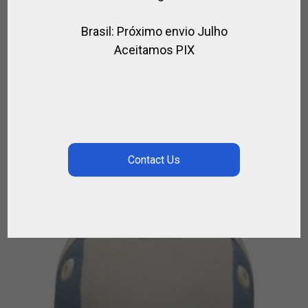
Brasil: Próximo envio Julho
Aceitamos PIX
BOLSO PARA TACOS CORDURA Y CUERO
,
,
,
,
BOLSOS DE POLO
PARA EL JUGADOR
POLO
SPIRIT OF POLO
TACOS
DE POLO
€
158.00