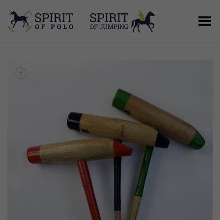
Menú
+