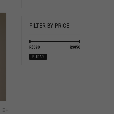
FILTER BY PRICE
Preço
Preço
R$390
Preço:
—
R$850
mínimo
máximo
FILTRAR