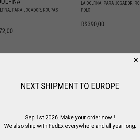
DOLFINA
,
,
LA DOLFINA
PARA JOGADOR
RO
,
,
LFINA
PARA JOGADOR
ROUPAS
POLO
R$
390,00
72,00
NEXT SHIPMENT TO EUROPE
Sep 1st 2026. Make your order now !
We also ship with FedEx everywhere and all year long.