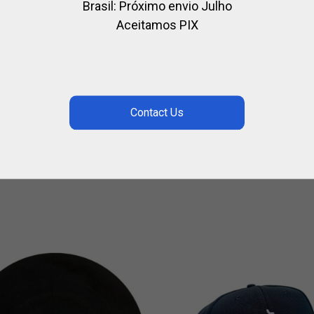
Brasil: Próximo envio Julho
Aceitamos PIX
É CAMURÇA LA
BONÉ LA DOLFINA
FINA
,
,
LA DOLFINA
PARA JOGADOR
RO
,
,
LFINA
PARA JOGADOR
ROUPAS
POLO
R$
572,00
72,00