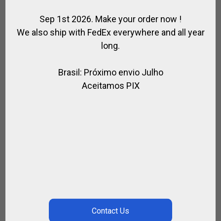
Sep 1st 2026. Make your order now !
We also ship with FedEx everywhere and all year
long.
Brasil: Próximo envio Julho
Aceitamos PIX
POLO OFICIAL LA DOLFINA POLO TEAM 2024
,
,
LA DOLFINA
PARA EL JUGADOR
VESTIMENTA PARA POLO
€
128.00