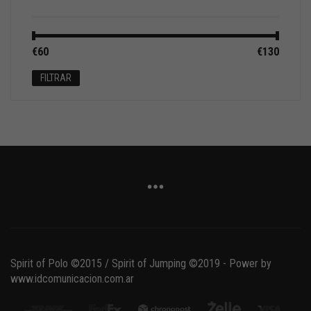
Precio
Precio
€60
Precio:
—
€130
mínimo
máximo
FILTRAR
Spirit of Polo ©2015 / Spirit of Jumping ©2019 - Power by
www.idcomunicacion.com.ar