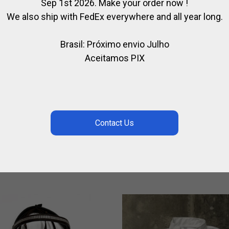
Sep 1st 2026. Make your order now !
We also ship with FedEx everywhere and all year long.
Brasil: Próximo envio Julho
Aceitamos PIX
CHE DE PRATA COM
CABEÇADA COMPLETA
EÇA DE CAVALO,
,
,
CAVALO
COURO / HIPISMO
PAR
RADURA E CHICOTE
MONTAR
,
,
LEIRO
JÓIAS DE CAVALO
PARA
R$
754,00
,
AR
TOSONI
62,50