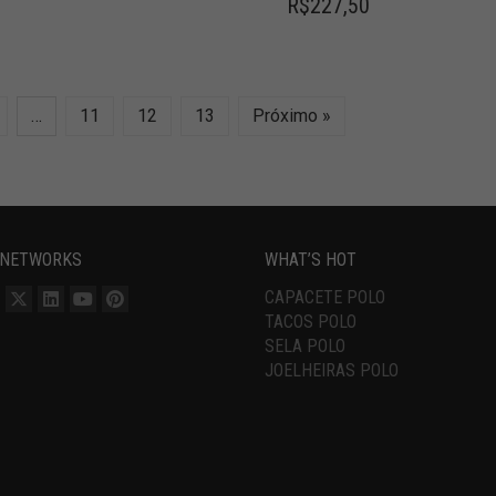
R$
227,50
…
11
12
13
Próximo »
 NETWORKS
WHAT’S HOT
CAPACETE POLO
TACOS POLO
SELA POLO
JOELHEIRAS POLO