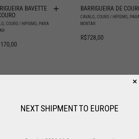
RIGUEIRA BAVETTE
BARRIGUEIRA DE COUR
COURO
,
,
CAVALO
COURO / HIPISMO
PAR
,
,
LO
COURO / HIPISMO
PARA
MONTAR
AR
R$
728,00
.170,00
NEXT SHIPMENT TO EUROPE