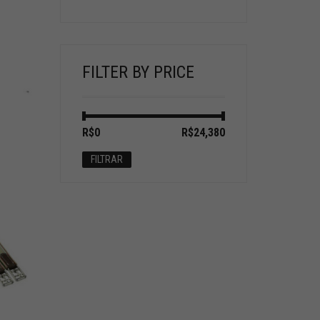
FILTER BY PRICE
Preço
Preço
R$0
Preço:
—
R$24,380
mínimo
máximo
FILTRAR