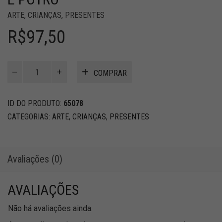
ARTE
,
CRIANÇAS
,
PRESENTES
R$
97,50
Mini
COMPRAR
escultura
em
metal
ID DO PRODUTO:
65078
Égua
CATEGORIAS:
ARTE
,
CRIANÇAS
,
PRESENTES
e
potro
quantidade
Avaliações (0)
AVALIAÇÕES
Não há avaliações ainda.