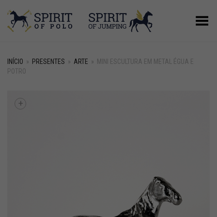
Alternar Menu
INÍCIO
»
PRESENTES
»
ARTE
»
MINI ESCULTURA EM METAL ÉGUA E
POTRO
+