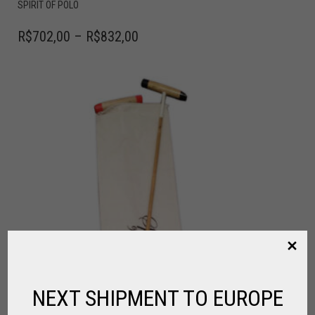
SPIRIT OF POLO
R$
702,00
–
R$
832,00
NEXT SHIPMENT TO EUROPE