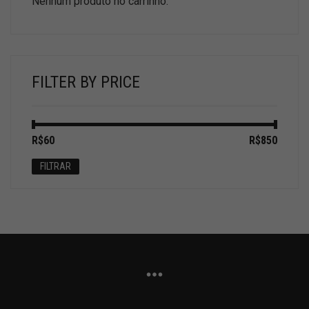
Nenhum produto no carrinho.
FILTER BY PRICE
Preço
Preço
R$60
Preço:
—
R$850
mínimo
máximo
FILTRAR