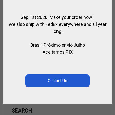
Sep 1st 2026. Make your order now !
We also ship with FedEx everywhere and all year
long.
Brasil: Próximo envio Julho
Aceitamos PIX
SACO DE TECIDO PARA TACOS
,
,
,
,
BOLSAS POLO
MARRETAS DE POLO
PARA JOGADOR
PARA PÓLO
SPIRIT OF POLO
R$
117,00
SEARCH