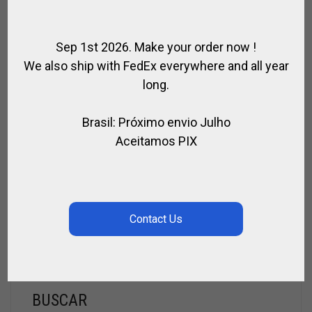
Sep 1st 2026. Make your order now !
We also ship with FedEx everywhere and all year
long.
Brasil: Próximo envio Julho
Aceitamos PIX
BOLSO PARA TACOS EN TELA
,
,
,
,
BOLSOS DE POLO
PARA EL JUGADOR
POLO
SPIRIT OF POLO
TACOS
DE POLO
€
18.00
BUSCAR