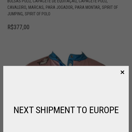
,
,
,
BOLSAS POLO
CAPACETE DE EQUITAÇÃO
CAPACETE POLO
,
,
,
,
CAVALEIRO
MARCAS
PARA JOGADOR
PARA MONTAR
SPIRIT OF
,
JUMPING
SPIRIT OF POLO
R$
377,00
NEXT SHIPMENT TO EUROPE