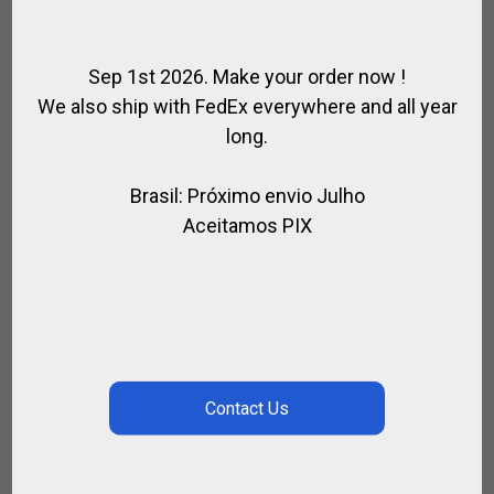
Sep 1st 2026. Make your order now !
We also ship with FedEx everywhere and all year
long.
Brasil: Próximo envio Julho
Aceitamos PIX
SPIRIT OF JUMPING “UNICORNIO” CAMISETA
,
,
,
,
CAVALEIRO
CRIANÇAS
PARA MONTAR
PRESENTES
ROUPAS DE
,
EQUITAÇÃO
SPIRIT OF JUMPING
R$
247,00