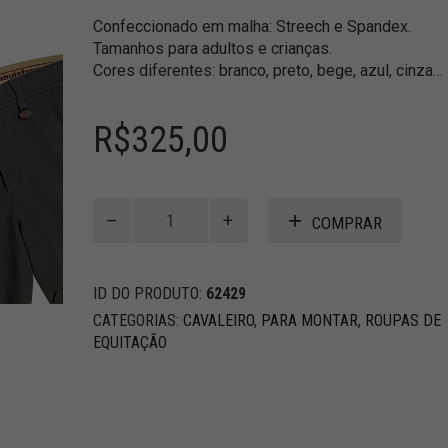
Confeccionado em malha: Streech e Spandex.
Tamanhos para adultos e crianças.
Cores diferentes: branco, preto, bege, azul, cinza…
R$
325,00
CULOTE
COMPRAR
OLÍMPICO
PARA
CRIANÇAS
ID DO PRODUTO:
62429
quantidade
CATEGORIAS:
CAVALEIRO
,
PARA MONTAR
,
ROUPAS DE
EQUITAÇÃO