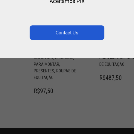
Aceitamos PIX
”
CINTO
HORSES
INFANTIL DE
“SILVIA”
O
COURO COM
CAMISA
FIVELA DE
FEMININA
METAL
,
 DE
CAVALEIRO
HORSE
,
,
,
CAVALEIRO
CRIANÇAS
PARA MONTAR
RO
,
PARA MONTAR
DE EQUITAÇÃO
,
PRESENTES
ROUPAS DE
R$
487,50
EQUITAÇÃO
R$
97,50