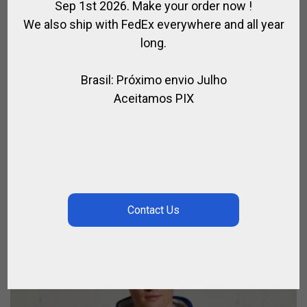
Sep 1st 2026. Make your order now !
We also ship with FedEx everywhere and all year
long.
Brasil: Próximo envio Julho
Aceitamos PIX
COLAR DE METAL E PINGENTE SPIRIT OF
POLO
,
,
,
JÓIAS DE CAVALO
PARA JOGADOR
PARA PÓLO
PRESENTES
R$
312,00
–
R$
2.320,50