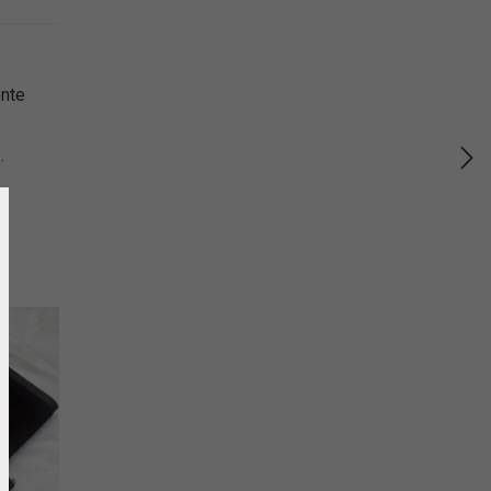
ente
.