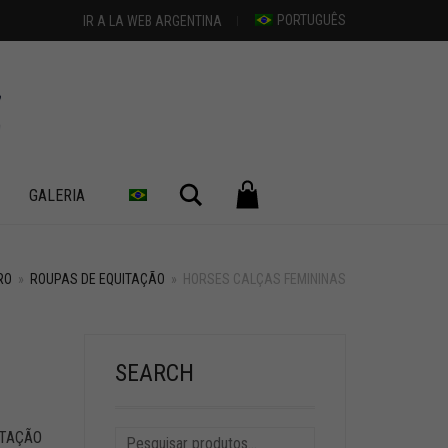
PORTUGUÊS
IR A LA WEB ARGENTINA
Pesquisar
GALERIA
RO
»
ROUPAS DE EQUITAÇÃO
»
HORSES CALÇAS FEMININAS
SEARCH
ITAÇÃO