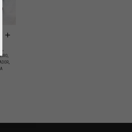
,
ÃO
,
EIRO
,
ADOR
RA