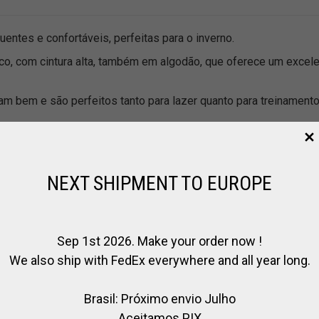
entes e confortáveis, perfeitas para o inverno.
ico, com cintura alta, também em algodão, que oferece um excel
am bem e são perfeitos tanto para lazer quanto para treinamento
NEXT SHIPMENT TO EUROPE
Sep 1st 2026. Make your order now !
We also ship with FedEx everywhere and all year long.
Brasil: Próximo envio Julho
Aceitamos PIX