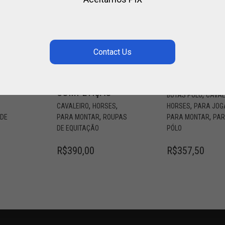
HORSES
PERNEIRA DE
“HEXAGON”
CAMURÇA
CAMISETA DE
BOTAS DE EQUITAÇ
COMPETIÇÃO
,
BOTAS POLO
CAVAL
,
,
,
CAVALEIRO
HORSES
HORSES
PARA JOG
,
,
 DE
PARA MONTAR
ROUPAS
PARA MONTAR
PA
DE EQUITAÇÃO
PÓLO
R$
390,00
R$
357,50