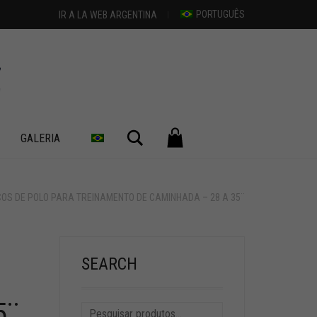
PORTUGUÊS
IR A LA WEB ARGENTINA
Pesquisar
GALERIA
OS DE POLO PARA TREINAMENTO DE CAMINHADA – 28 A 35¨
SEARCH
5¨