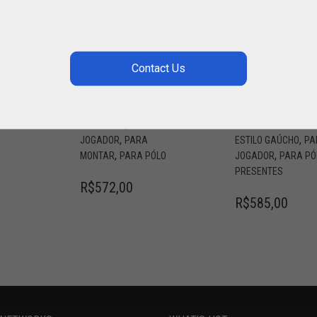
O
BOLSA DE
CABEÇADA DE
CAPACETE DE
COURO CRÚ
LO
CAMURÇA
COM RÉDEAS
DIVIDIDAS
,
BOLSAS POLO
CAPACETE
ESTILO
,
DE EQUITAÇÃO
WESTERN
,
S POLO
CAPACETE POLO
2,50M
,
CAVALEIRO
PARA
,
,
JOGADOR
PARA
ESTILO GAÚCHO
PA
,
,
MONTAR
PARA PÓLO
JOGADOR
PARA PÓ
PRESENTES
R$
572,00
R$
585,00