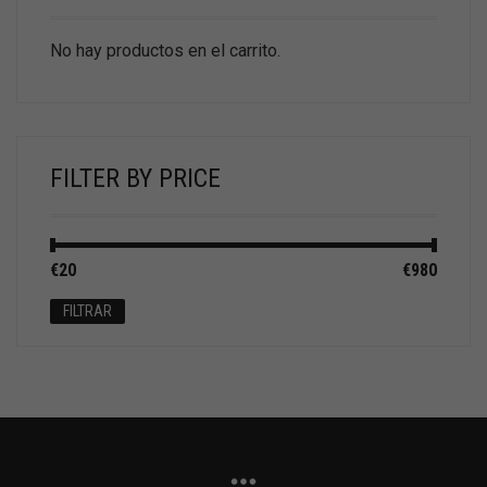
No hay productos en el carrito.
FILTER BY PRICE
Precio
Precio
€20
Precio:
—
€980
mínimo
máximo
FILTRAR