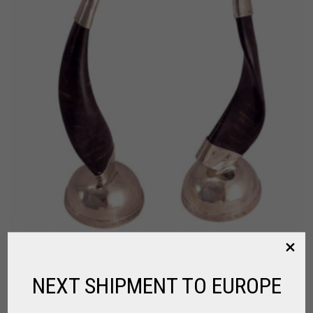
NEXT SHIPMENT TO EUROPE
CANDELABROS EN CUERNO DE CABRA –
ALPACA DE SALTA