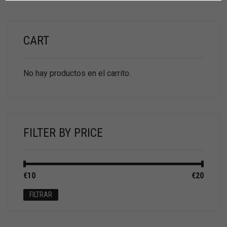
CART
No hay productos en el carrito.
FILTER BY PRICE
Precio
Precio
€10
Precio:
—
€20
mínimo
máximo
FILTRAR