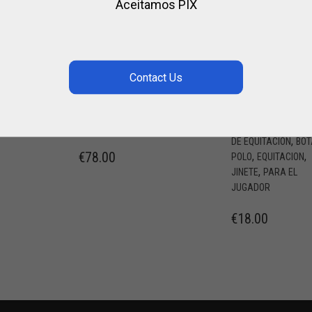
Aceitamos PIX
TACO PARA
BOLSA EN
SHETLAND
TELA PARA
DEL 36 AL 39¨
BOTAS – POL
O EQUITACIÓ
,
ARA EL
PARA EL JUGADOR
,
TACOS DE POLO
BOLSOS DE POLO
B
,
DE EQUITACIÓN
BOT
€
78.00
,
,
POLO
EQUITACION
,
JINETE
PARA EL
JUGADOR
€
18.00