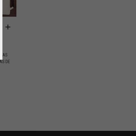
O
N
OTAS
AS DE