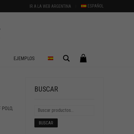
ESPAÑOL
IR A LA WEB ARGENTINA
Buscar
S
EJEMPLOS
+
BUSCAR
F POLO
,
BUSCAR