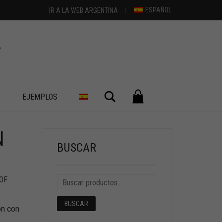
ESPAÑOL
IR A LA WEB ARGENTINA
Buscar
S
EJEMPLOS
N
+
BUSCAR
 OF
BUSCAR
on con