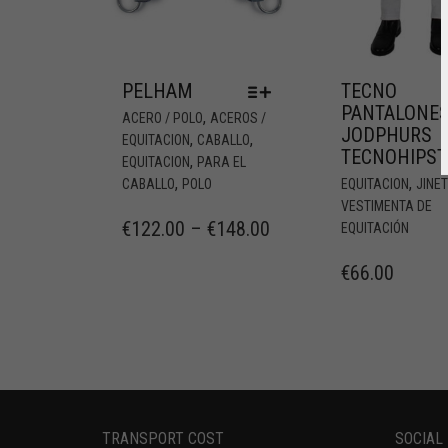
PELHAM
TECNO
PANTALONE
,
ACERO / POLO
ACEROS /
JODPHURS
,
,
EQUITACION
CABALLO
TECNOHIPST
,
EQUITACION
PARA EL
,
,
CABALLO
POLO
EQUITACION
JINE
VESTIMENTA DE
€
122.00
–
€
148.00
EQUITACIÓN
€
66.00
TRANSPORT COST
SOCIAL