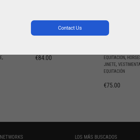
PRETAL
HORSES
S
CAMISETA DE
,
CABALLO
CUERO /
CONCURSO
,
EQUITACION
EQUITACION
ER
“LILIANA”
€
84.00
,
,
TE
EQUITACION
HORSE
,
JINETE
VESTIMENT
EQUITACIÓN
€
75.00
 NETWORKS
LOS MÁS BUSCADOS