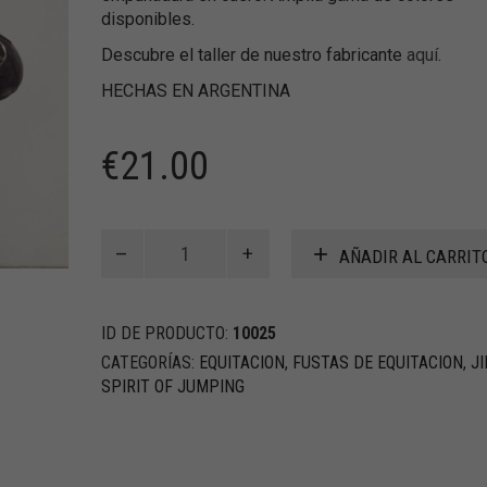
disponibles.
Descubre el taller de nuestro fabricante
aquí
.
HECHAS EN ARGENTINA
€
21.00
Fusta
AÑADIR AL CARRIT
de
Equitación
en
ID DE PRODUCTO:
10025
nylon
y
CATEGORÍAS:
EQUITACION
,
FUSTAS DE EQUITACION
,
J
cuero
SPIRIT OF JUMPING
cantidad