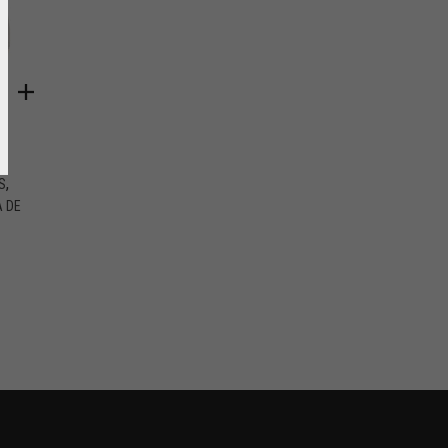
,
S
A DE