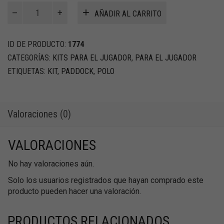
Kit
AÑADIR AL CARRITO
Club
de
paddock
ID DE PRODUCTO:
1774
Polo
CATEGORÍAS:
KITS PARA EL JUGADOR
,
PARA EL JUGADOR
cantidad
ETIQUETAS:
KIT
,
PADDOCK
,
POLO
Valoraciones (0)
VALORACIONES
No hay valoraciones aún.
Solo los usuarios registrados que hayan comprado este
producto pueden hacer una valoración.
PRODUCTOS RELACIONADOS