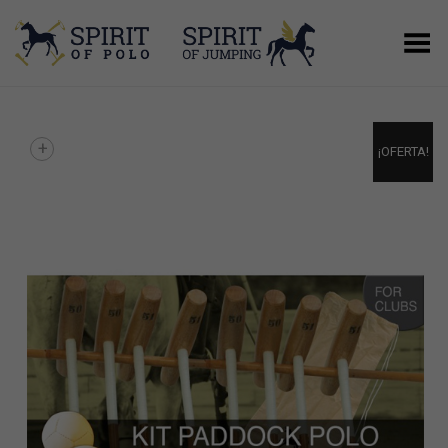
Menú
+
¡OFERTA!