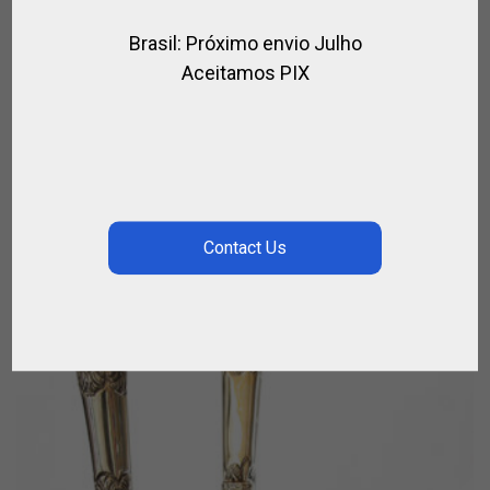
Brasil: Próximo envio Julho
Aceitamos PIX
ESPUELAS TEXANAS
,
,
,
,
BOTAS DE EQUITACIÓN
BOTAS DE POLO
EQUITACION
JINETE
PARA
EL JUGADOR
€
98.00