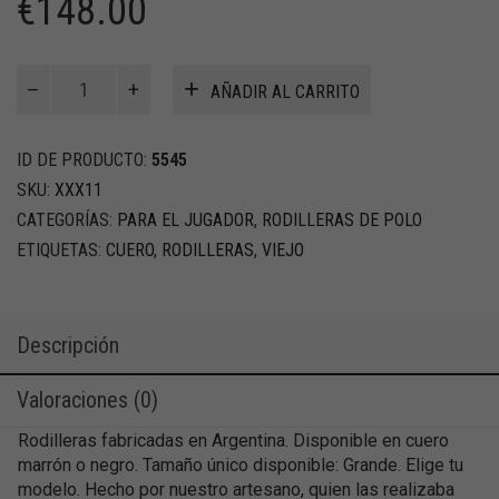
€
148.00
Old
AÑADIR AL CARRITO
Fashioned
Rodilleras
en
ID DE PRODUCTO:
5545
cuero
SKU:
XXX11
cantidad
CATEGORÍAS:
PARA EL JUGADOR
,
RODILLERAS DE POLO
ETIQUETAS:
CUERO
,
RODILLERAS
,
VIEJO
Descripción
Valoraciones (0)
Rodilleras fabricadas en Argentina.
Disponible en cuero
marrón o negro. Tamaño único disponible: Grande. Elige tu
modelo.
Hecho por nuestro artesano, quien las realizaba