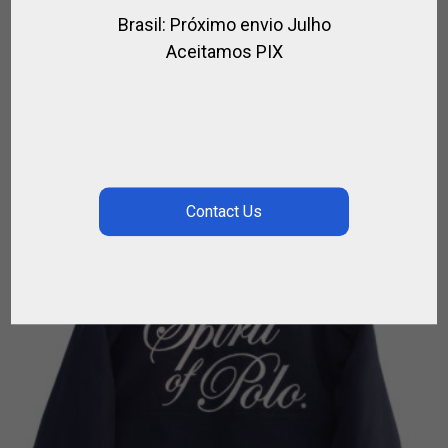
Brasil: Próximo envio Julho
LLAVERO DE POLO
Aceitamos PIX
,
,
,
JOYERIA ECUESTRE
PARA EL JUGADOR
POLO
REGALOS
€
18.00