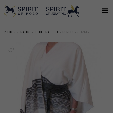
Menú
INICIO
»
REGALOS
»
ESTILO GAUCHO
»
PONCHO «RUANA»
+