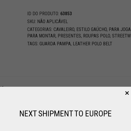
ID DO PRODUTO:
63853
SKU:
NÃO APLICÁVEL
CATEGORIAS:
CAVALEIRO
,
ESTILO GAÚCHO
,
PARA JOG
PARA MONTAR
,
PRESENTES
,
ROUPAS POLO
,
STREETW
TAGS:
GUARDA PAMPA
,
LEATHER POLO BELT
95
, BEIGE AND RED, PINK AND BLUE
NEXT SHIPMENT TO EUROPE