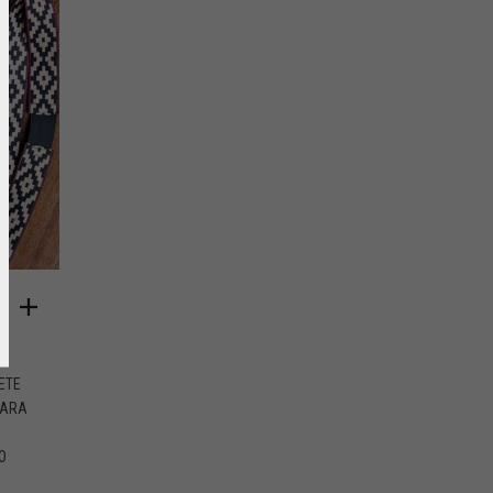
ETE
PARA
O