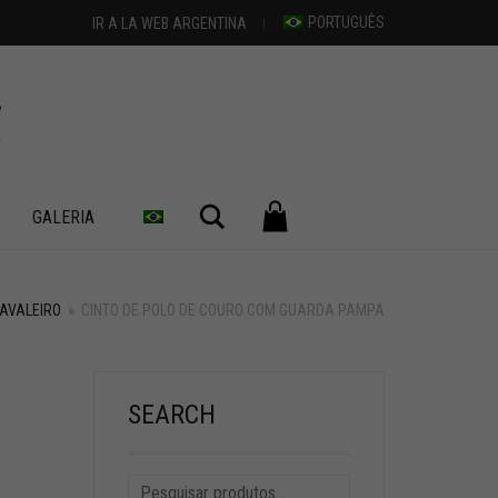
PORTUGUÊS
IR A LA WEB ARGENTINA
Pesquisar
GALERIA
AVALEIRO
»
CINTO DE POLO DE COURO COM GUARDA PAMPA
SEARCH