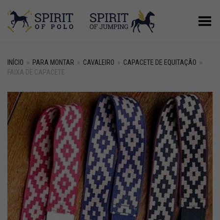
Alternar Menu
INÍCIO
»
PARA MONTAR
»
CAVALEIRO
»
CAPACETE DE EQUITAÇÃO
»
FAIXA DE CAPACETE
+