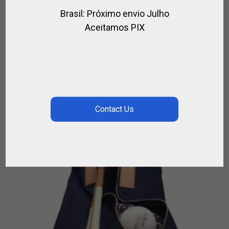
COLAR DE METAL E PINGENTE SPIRIT OF
Brasil: Próximo envio Julho
POLO
Aceitamos PIX
,
,
,
JÓIAS DE CAVALO
PARA JOGADOR
PARA PÓLO
PRESENTES
R$
312,00
–
R$
2.320,50