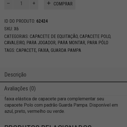
COMPRAR
de
capacete
quantidade
ID DO PRODUTO:
62424
SKU:
X6
CATEGORIAS:
CAPACETE DE EQUITAÇÃO
,
CAPACETE POLO
,
CAVALEIRO
,
PARA JOGADOR
,
PARA MONTAR
,
PARA PÓLO
TAGS:
CAPACETE
,
FAIXA
,
GUARDA PAMPA
Descrição
Avaliações (0)
faixa elástica de capacete para complementar seu
capacete Polo com padrão Guarda Pampa. Disponível em
azul, preto, vermelho ou verde.