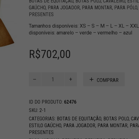
BOTAS DE EQUITAÇÃO
,
BOTAS POLO
,
CAVALEIRO
,
ESTI
GAÚCHO
,
PARA JOGADOR
,
PARA MONTAR
,
PARA PÓLO
,
PRESENTES
Tamanhos disponíveis: XS – S – M – L – XL – XXL
disponíveis: amarelo – verde – vermelho – azul
R$
702,00
Perneira
COMPRAR
Chapeuzinho
de
Cavalo
ID DO PRODUTO:
62476
–
Tela
SKU:
2-1
Listrada
CATEGORIAS:
BOTAS DE EQUITAÇÃO
,
BOTAS POLO
,
CAV
Colorida
ESTILO GAÚCHO
,
PARA JOGADOR
,
PARA MONTAR
,
PAR
quantidade
PRESENTES