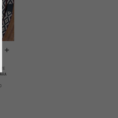
ETE
PARA
O