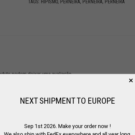
TAGS:
HIPISMO
,
PERNEIRA
,
PERNEIRA
,
PERNEIRA
duto podem deixar uma avaliação.
NEXT SHIPMENT TO EUROPE
Sep 1st 2026. Make your order now !
We also ship with FedEx everywhere and all year long.