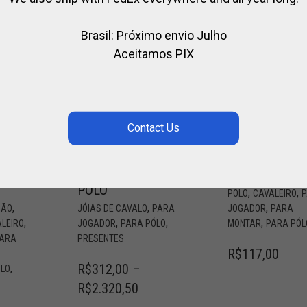
Brasil: Próximo envio Julho
Aceitamos PIX
COLAR DE
FAIXA DE
METAL E
CAPACETE
PINGENTE
CAPACETE DE
SPIRIT OF
,
EQUITAÇÃO
CAPAC
POLO
,
,
POLO
CAVALEIRO
,
,
,
ÇÃO
JÓIAS DE CAVALO
PARA
JOGADOR
PARA
,
,
,
,
LEIRO
JOGADOR
PARA PÓLO
MONTAR
PARA PÓL
ARA
PRESENTES
R$
117,00
R$
312,00
–
,
ÓLO
R$
2.320,50