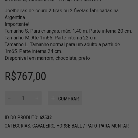
Joelheiras de couro 2 tiras ou 2 fivelas fabricadas na
Argentina.
Importante!
Tamanho S: Para crianças, máx. 1,40 m. Parte interna 20 cm.
Tamanho M: Até 1m65. Parte interna 22 cm.
Tamanho L: Tamanho normal para um adulto a partir de
1m65. Parte interna 24 cm.
Disponível em marrom, chocolate, preto
R$
767,00
Horse
COMPRAR
Ball
Joelheiras
2
ID DO PRODUTO:
62532
Tiras
CATEGORIAS:
CAVALEIRO
,
HORSE BALL / PATO
,
PARA MONTAR
quantidade