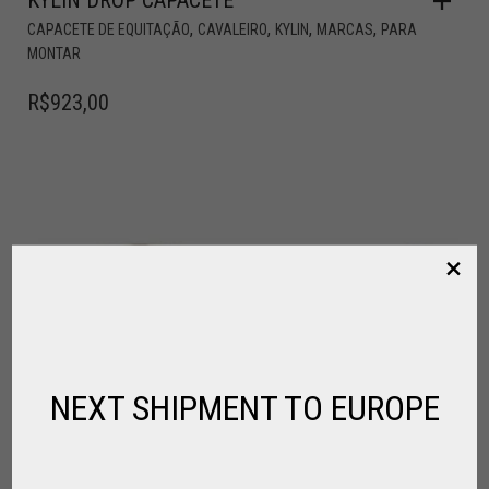
KYLIN DROP CAPACETE
,
,
,
,
CAPACETE DE EQUITAÇÃO
CAVALEIRO
KYLIN
MARCAS
PARA
MONTAR
R$
923,00
NEXT SHIPMENT TO EUROPE