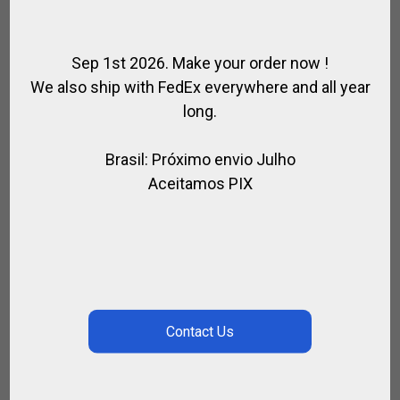
Sep 1st 2026. Make your order now !
We also ship with FedEx everywhere and all year
long.
Brasil: Próximo envio Julho
Aceitamos PIX
ALÇA DE BOLA DE HORSE BALL DE COURO
CRU
,
,
CAVALEIRO
HORSE BALL / PATO
PARA MONTAR
R$
637,00