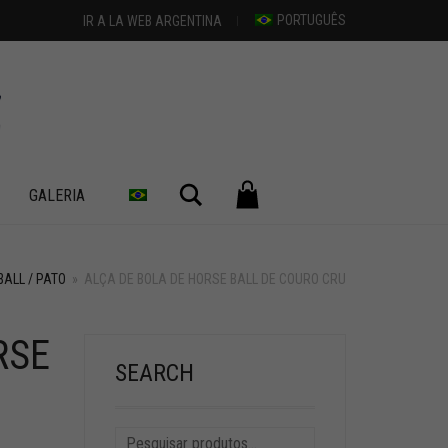
PORTUGUÊS
IR A LA WEB ARGENTINA
Pesquisar
GALERIA
BALL / PATO
»
ALÇA DE BOLA DE HORSE BALL DE COURO CRU
RSE
SEARCH