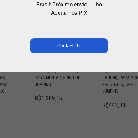
Brasil: Próximo envio Julho
Aceitamos PIX
CAPACETE DE
REBENQUE
E
EQUITAÇÃO
GAUCHO
O
IMPRESSO –
CORRALERO
SPIRIT OF
GRANDE DE
JUMPING
COURO CRU
PACETE
,
CAPACETE DE
CAVALEIRO
CHICOT
,
,
,
EQUITAÇÃO
CAVALEIRO
EQUITAÇÃO
ESTILO
,
,
,
AS
PARA MONTAR
SPIRIT OF
GAÚCHO
PARA MO
,
PARA
JUMPING
PRESENTES
SPIRIT
,
ÓLO
JUMPING
R$
1.289,15
,
G
R$
442,00