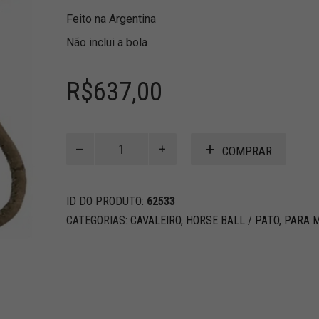
Feito na Argentina
Não inclui a bola
R$
637,00
Alça
COMPRAR
de
bola
de
ID DO PRODUTO:
62533
Horse
Ball
CATEGORIAS:
CAVALEIRO
,
HORSE BALL / PATO
,
PARA 
de
couro
cru
quantidade