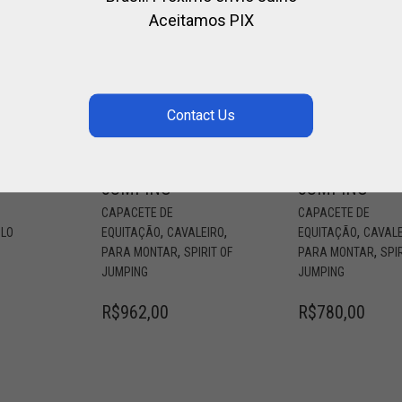
Aceitamos PIX
CAPACETE DE
CAPACETE DE
E
EQUITAÇÃO
EQUITAÇÃO
COM
COM
BANDEIRA EM
BANDEIRA DE
PACETE
COURO –
TECIDO –
SPIRIT OF
SPIRIT OF
JUMPING
JUMPING
CAPACETE DE
CAPACETE DE
,
,
,
ÓLO
EQUITAÇÃO
CAVALEIRO
EQUITAÇÃO
CAVALE
,
,
PARA MONTAR
SPIRIT OF
PARA MONTAR
SPI
JUMPING
JUMPING
R$
962,00
R$
780,00