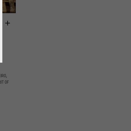
,
IRO
RIT OF