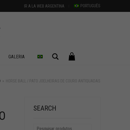
PORTUGUÊS
IR A LA WEB ARGENTINA
Pesquisar
GALERIA
O
»
HORSE BALL / PATO JOELHEIRAS DE COURO ANTIQUADAS
+
SEARCH
O