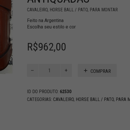
CAVALEIRO
,
HORSE BALL / PATO
,
PARA MONTAR
Feito na Argentina
Escolha seu estilo e cor
R$
962,00
Horse
COMPRAR
Ball
/
Pato
ID DO PRODUTO:
62530
Joelheiras
de
CATEGORIAS:
CAVALEIRO
,
HORSE BALL / PATO
,
PARA 
couro
antiquadas
quantidade