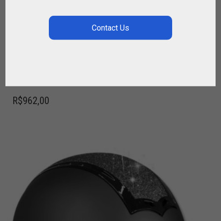
CAPACETE DE EQUITAÇÃO COM BANDEIRA EM
COURO – SPIRIT OF JUMPING
,
,
,
CAPACETE DE EQUITAÇÃO
CAVALEIRO
PARA MONTAR
SPIRIT OF
JUMPING
R$
962,00