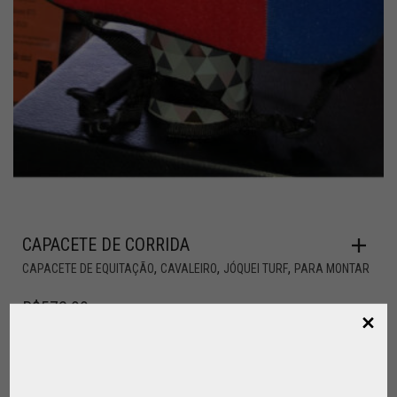
CAPACETE DE CORRIDA
,
,
,
CAPACETE DE EQUITAÇÃO
CAVALEIRO
JÓQUEI TURF
PARA MONTAR
R$
572,00