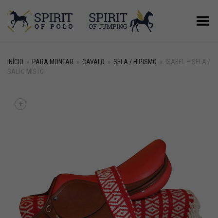
Alternar Menu
INÍCIO
»
PARA MONTAR
»
CAVALO
»
SELA / HIPISMO
»
ISABEL – SELA /
SALTO MISTO
+