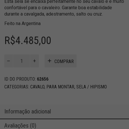
Esta sela se encaixa perfeitamente no seu cavalo e é muito
confortável para o cavaleiro. Garante boa estabilidade
durante a cavalgada, adestramento, salto ou cruz.
Feito na Argentina
R$
4.485,00
ISABEL
COMPRAR
–
Sela
/
ID DO PRODUTO:
62656
Salto
CATEGORIAS:
CAVALO
,
PARA MONTAR
,
SELA / HIPISMO
Misto
quantidade
Informação adicional
Avaliações (0)