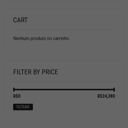
CART
Nenhum produto no carrinho.
FILTER BY PRICE
Preço
Preço
R$0
Preço:
—
R$24,380
mínimo
máximo
FILTRAR