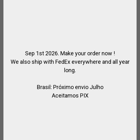
Sep 1st 2026. Make your order now !
We also ship with FedEx everywhere and all year
long.
CABEÇADA COMPLETA COM STRASS
Brasil: Próximo envio Julho
,
,
CAVALO
COURO / HIPISMO
PARA MONTAR
Aceitamos PIX
R$
1.802,13