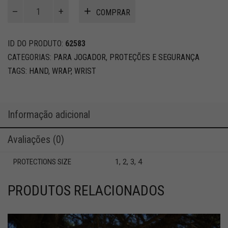
Protección
COMPRAR
para
muñeca
y
ID DO PRODUTO:
62583
mano
CATEGORIAS:
PARA JOGADOR
,
PROTEÇÕES E SEGURANÇA
quantidade
TAGS:
HAND
,
WRAP
,
WRIST
Informação adicional
Avaliações (0)
PROTECTIONS SIZE
1, 2, 3, 4
PRODUTOS RELACIONADOS