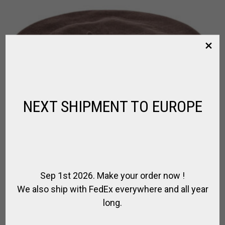
NEXT SHIPMENT TO EUROPE
Sep 1st 2026. Make your order now !
We also ship with FedEx everywhere and all year
long.
BOINA TOLOSA EM LINHA DE ALGODÃO
,
,
,
,
ESTILO GAÚCHO
PARA JOGADOR
PARA PÓLO
PRESENTES
ROUPAS