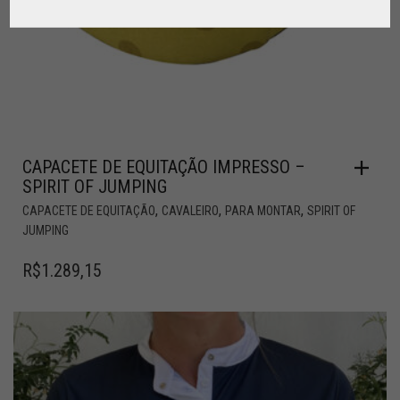
CAPACETE DE EQUITAÇÃO IMPRESSO –
SPIRIT OF JUMPING
,
,
,
CAPACETE DE EQUITAÇÃO
CAVALEIRO
PARA MONTAR
SPIRIT OF
JUMPING
R$
1.289,15