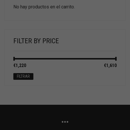
No hay productos en el carrito.
FILTER BY PRICE
Precio
Precio
€1,220
Precio:
—
€1,610
mínimo
máximo
FILTRAR