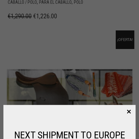
,
,
CABALLO / POLO
PARA EL CABALLO
POLO
€
1,290.00
€
1,226.00
¡OFERTA!
NEXT SHIPMENT TO EUROPE