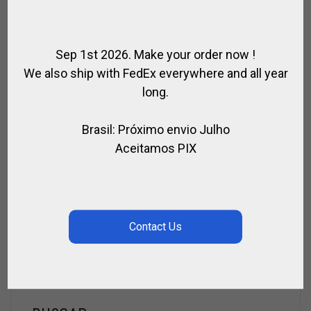
Sep 1st 2026. Make your order now !
We also ship with FedEx everywhere and all year
long.
Brasil: Próximo envio Julho
Aceitamos PIX
KIT CABALLO COMPLETO – POLO, PATO,
EQUITACION
,
,
,
CABALLO
EQUITACION
KITS PARA EL CABALLO
KITS PARA EL
,
,
CABALLO / POLO
PARA EL CABALLO
POLO
€
1,786.00
€
1,608.00