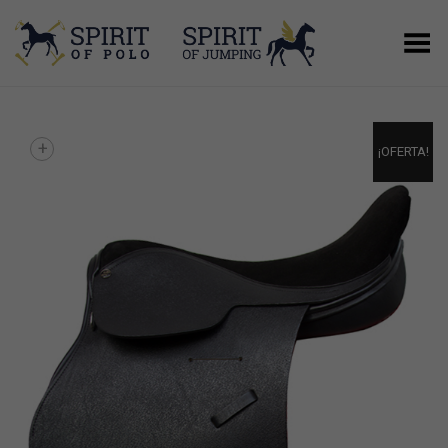
Menú
+
¡OFERTA!