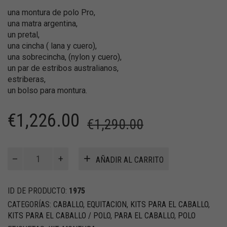
una montura de polo Pro,
una matra argentina,
un pretal,
una cincha ( lana y cuero),
una sobrecincha, (nylon y cuero),
un par de estribos australianos,
estriberas,
un bolso para montura.
€
1,226.00
€
1,290.00
Kit
AÑADIR AL CARRITO
montura
de
polo
ID DE PRODUCTO:
1975
completa
CATEGORÍAS:
CABALLO
,
EQUITACION
,
KITS PARA EL CABALLO
,
cantidad
KITS PARA EL CABALLO / POLO
,
PARA EL CABALLO
,
POLO