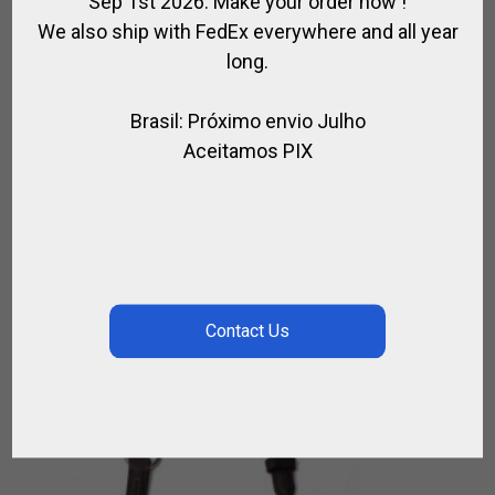
Sep 1st 2026. Make your order now !
We also ship with FedEx everywhere and all year
long.
Brasil: Próximo envio Julho
Aceitamos PIX
CABEZADA COMPLETA DE POLO EN CUERO
,
CUERO / POLO
PARA EL CABALLO
€
330.00