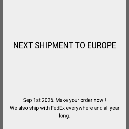
NEXT SHIPMENT TO EUROPE
MAILLET ENTRAINNEMENT, ARENA, PADDOCK
Sep 1st 2026. Make your order now !
POLO
We also ship with FedEx everywhere and all year
DÉSTOCKAGE
long.
€
108.00
€
88.00