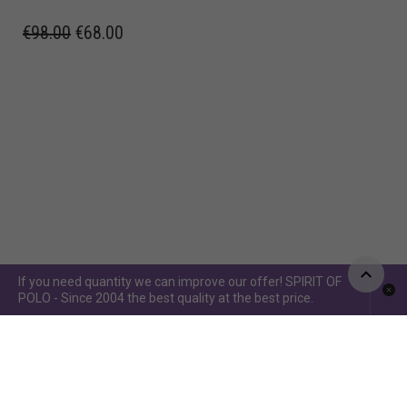
€
98.00
€
68.00
If you need quantity we can improve our offer! SPIRIT OF
POLO - Since 2004 the best quality at the best price.