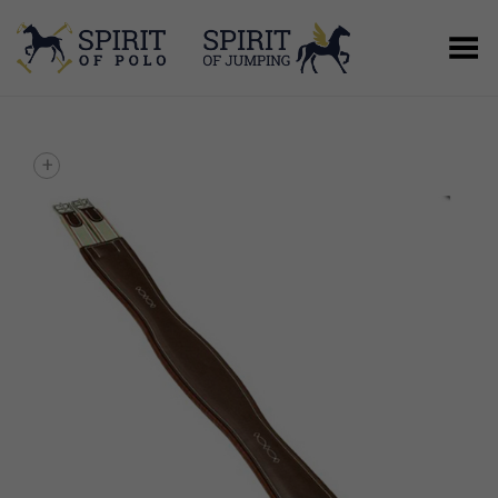
Menú
+