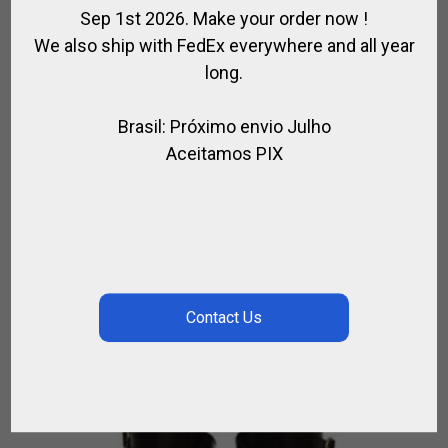
Sep 1st 2026. Make your order now !
We also ship with FedEx everywhere and all year
long.
Brasil: Próximo envio Julho
Aceitamos PIX
CASCO DE POLO EN TELA CON BANDERA A
MEDIDA
,
CASCO DE POLO
PARA EL JUGADOR
€
228.00
–
€
266.00