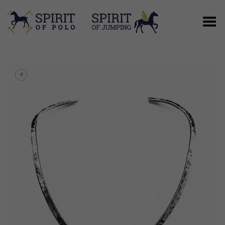
Menú
+