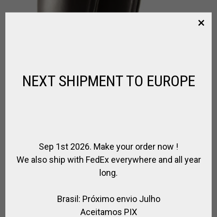
NEXT SHIPMENT TO EUROPE
Sep 1st 2026. Make your order now !
We also ship with FedEx everywhere and all year
long.
SPIRIT OF POLO PRO BOTAS TRIPLE CUERO
,
BOTAS DE POLO
PARA EL JUGADOR
Brasil: Próximo envio Julho
Aceitamos PIX
€
775.00
–
€
820.00