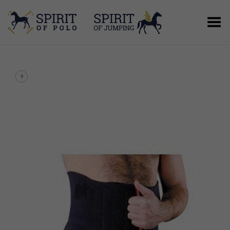
Menú
+