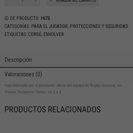
AÑADIR AL CARRITO
abdominal
cantidad
ID DE PRODUCTO:
1673
CATEGORÍAS:
PARA EL JUGADOR
,
PROTECCIONES Y SEGURIDAD
ETIQUETAS:
CORSÉ
,
ENVOLVER
Descripción
Valoraciones (0)
Faja fabricada por el proveedor oficial del equipo de Rugby nacional, los
Pumas. Neopreno. Talles : de 1 a 4.
PRODUCTOS RELACIONADOS