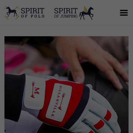
Menú
+