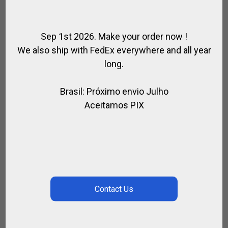
Sep 1st 2026. Make your order now !
We also ship with FedEx everywhere and all year
long.
Brasil: Próximo envio Julho
Aceitamos PIX
GUANTE DE POLO MANO DERECHA
HURLINGHAM POLO
,
,
ALEGRIA POLO TEAM / HURLINGHAM POLO
PARA EL JUGADOR
PROTECCIONES Y SEGURIDAD
€
48.00