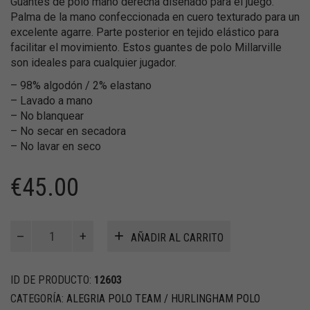
Guantes de polo mano derecha diseñado para el juego.
Palma de la mano confeccionada en cuero texturado para un
excelente agarre. Parte posterior en tejido elástico para
facilitar el movimiento. Estos guantes de polo Millarville
son ideales para cualquier jugador.
– 98% algodón / 2% elastano
– Lavado a mano
– No blanquear
– No secar en secadora
– No lavar en seco
€
45.00
Guante
AÑADIR AL CARRITO
de
Polo
Mano
ID DE PRODUCTO:
12603
Derecha
CATEGORÍA:
ALEGRIA POLO TEAM / HURLINGHAM POLO
Millarville